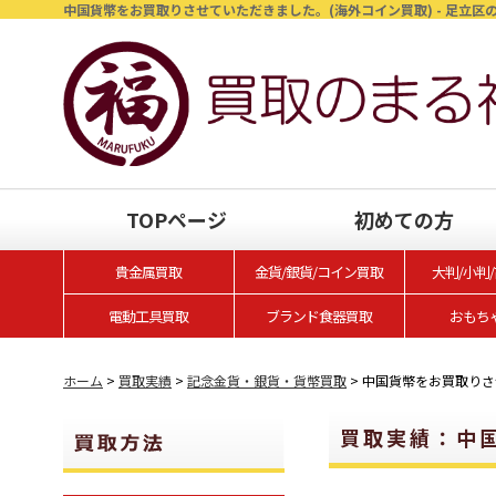
中国貨幣をお買取りさせていただきました。(海外コイン買取) - 足立区
TOPページ
初めての方
貴金属買取
金貨/銀貨/コイン買取
大判/小判
電動工具買取
ブランド食器買取
おもち
ホーム
>
買取実績
>
記念金貨・銀貨・貨幣買取
>
中国貨幣をお買取りさ
買取実績：中