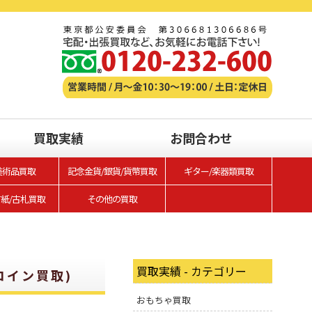
買取実績
お問合わせ
美術品買取
記念金貨/銀貨/貨幣買取
ギター/楽器類買取
古紙/古札買取
その他の買取
買取実績 - カテゴリー
コイン買取)
おもちゃ買取